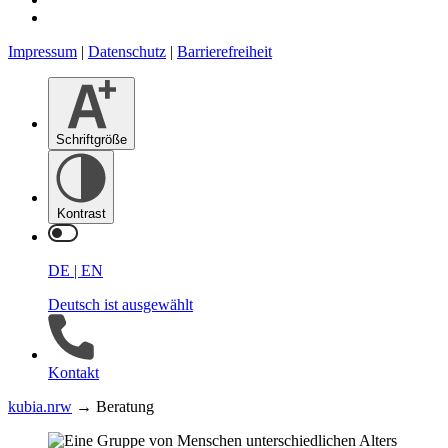
Impressum
|
Datenschutz
|
Barrierefreiheit
Schrift­größe
Kontrast
DE
|
EN
Deutsch ist ausgewählt
Kontakt
kubia.nrw
→
Beratung