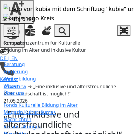
Zum Inhalt springen
Schrift­größe
Einstellungen und Hilfen
Inha
Suche
Kompetenzzentrum für Kulturelle
Kontrast
Bildung im Alter und inklusive Kultur
DE
|
EN
Beratung
Deutsch ist ausgewählt
Förderung
Weiterbildung
Kontakt
Wissen
kubia.nrw
→
„Eine inklusive und altersfreundliche
Über uns
Kulturlandschaft ist möglich!“
21.05.2026
Fonds Kulturelle Bildung im Alter
„Eine inklusive und
Magazin Kulturräume+
Nachrichten
altersfreundliche
Veranstaltungen
Newsletter