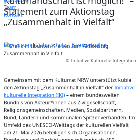
Kulturlandschaft ist möglich!“
–
Team
Statement zum Aktionstag
Kontakt
„Zusammenhalt in Vielfalt“
Impressum
|
Datenschutz
|
Barrierefreiheit
© Initiative Kulturelle Integration
Gemeinsam mit dem Kulturrat NRW unterstützt kubia
den Aktionstag „Zusammenhalt in Vielfalt“ der
Initiative
kulturelle Integration (IKI)
– einem bundesweiten
Bündnis von Akteur*innen aus Zivilgesellschaft,
Religionsgemeinschaften, Medien, Sozialpartnern,
Bund, Ländern und kommunalen Spitzenverbänden. Im
Umfeld des UNESCO-Welttags der kulturellen Vielfalt
am 21. Mai 2026 beteiligen sich Organisationen,