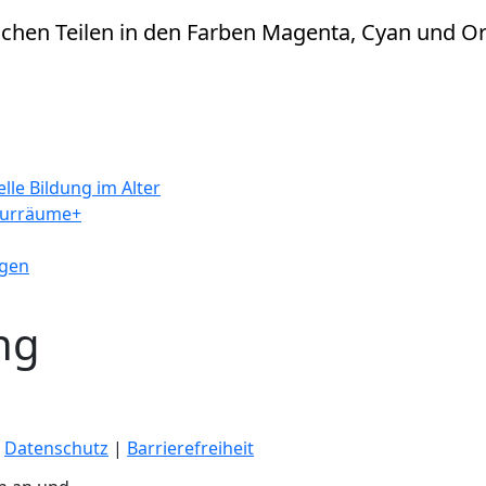
lle Bildung im Alter
turräume+
ngen
ng
|
Datenschutz
|
Barrierefreiheit