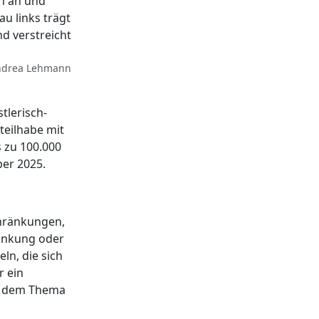
ndrea Lehmann
tlerisch-
teilhabe mit
s zu 100.000
ber 2025.
chränkungen,
rankung oder
ln, die sich
r ein
it dem Thema