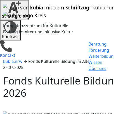
Zum Inhalt springen
Schrift­größe
Kompetenzzentrum für Kulturelle
Bildung im Alter und inklusive Kultur
Kontrast
Beratung
Förderung
Kontakt
Weiterbildun
kubia.nrw
→
Fonds Kulturelle Bildung im Alter
Wissen
22.07.2025
Über uns
Fonds Kulturelle Bildun
2026