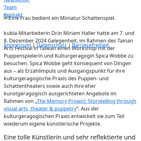
Team
Kontakt
kubia-Mitarbeiterin Dr.in Miriam Haller hatte am 7. und
8. Dezember 2024 Gelegenheit, im Rahmen des Tainan
Impressum
|
Datenschutz
|
Barrierefreiheit
Arts Festival in Taiwan einen Workshop mit der
Puppenspielerin und Kulturgeragogin Spica Wobbe zu
besuchen. Spica Wobbe geht konsequent von Dingen
aus – als Erzählimpuls und Ausgangspunkt für ihre
kulturgeragogische Praxis des Puppen- und
Schattentheaters sowie auch ihre eher
kunstgeragogisch ausgerichteten Angebote im
Rahmen von „
The Memory Project: Storytelling through
visual arts, theater & puppetry
“. Aus der
kulturgeragogischen Praxis entwickelt sie zum Teil
wiederum eigene künstlerische Projekte.
Eine tolle Künstlerin und sehr reflektierte und