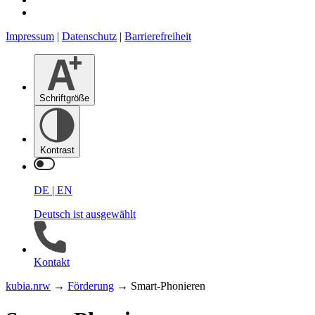
Impressum
|
Datenschutz
|
Barrierefreiheit
Schrift­größe
Kontrast
DE
|
EN
Deutsch ist ausgewählt
Kontakt
kubia.nrw
→
Förderung
→
Smart-Phonieren