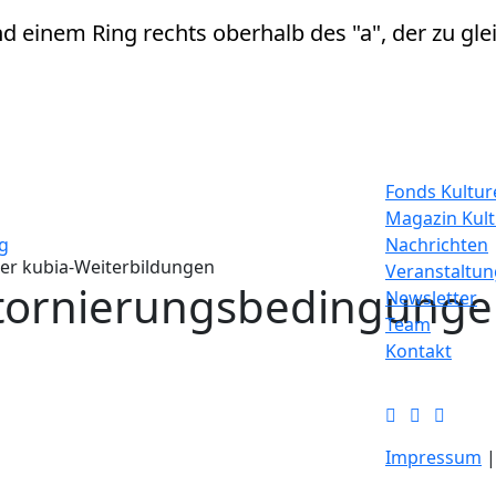
Fonds Kulture
Magazin Kul
g
Nachrichten
er kubia-Weiterbildungen
Veranstaltu
tornierungsbedingungen
Newsletter
Team
Kontakt
Impressum