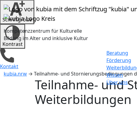
Zum Inhalt springen
Schrift­größe
Kompetenzzentrum für Kulturelle
Bildung im Alter und inklusive Kultur
Kontrast
Beratung
Förderung
Kontakt
Weiterbildun
kubia.nrw
→
Teilnahme- und Stornierungsbedingungen d
Wissen
Teilnahme- und S
Über uns
Weiterbildungen