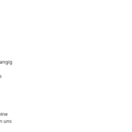
rangig
s
eine
on uns