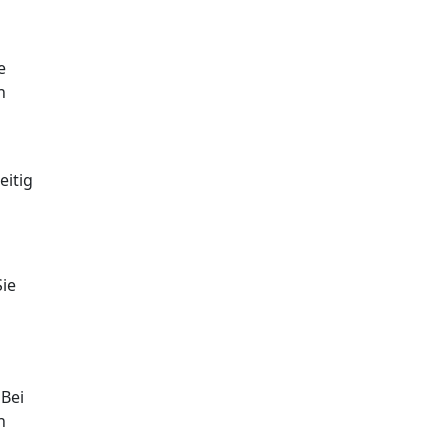
e
n
eitig
Sie
 Bei
n