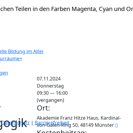
lle Bildung im Alter
turräume+
ngen
Veranstaltungsdatum
07.11.2024
Donnerstag
09:30 — 16:00
(vergangen)
r
Ort:
gogik
Akademie Franz Hitze Haus, Kardinal-
|
Datenschutz
|
Barrierefreiheit
von-Galen-Ring 50, 48149 Münster
Kostenbeitrag: