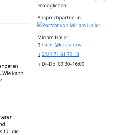
ermöglichen!
Ansprechpartnerin
Miriam Haller
haller@kubia.nrw
0221 71 61 72 13
Di–Do, 09:30–16:00
 anderen
. Wie kann
?
lteren
und
 für die