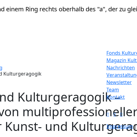
Fonds Kulture
Magazin Kul
g
Nachrichten
d Kulturgeragogik
Veranstaltu
Newsletter
Team
und Kulturgeragogik
–
Kontakt
von multiprofessionelle
 Kunst- und Kulturgera
Impressum