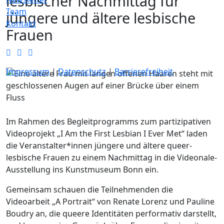
lesbischer Nachmittag für
Team
jüngere und ältere lesbische
Kontakt
Frauen
Impressum
|
Datenschutz
|
Barrierefreiheit
Im Rahmen des Begleitprogramms zum partizipativen
Videoprojekt „I Am the First Lesbian I Ever Met“ laden
die Veranstalter*innen jüngere und ältere queer-
lesbische Frauen zu einem Nachmittag in die Videonale-
Ausstellung ins Kunstmuseum Bonn ein.
Gemeinsam schauen die Teilnehmenden die
Videoarbeit „A Portrait“ von Renate Lorenz und Pauline
Boudry an, die queere Identitäten performativ darstellt,