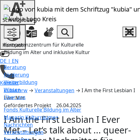
Zum Inhalt springen
Schrift­größe
Einstellungen und Hilfen
Inha
Suche
Kompetenzzentrum für Kulturelle
Kontrast
Bildung im Alter und inklusive Kultur
DE
|
EN
Beratung
Deutsch ist ausgewählt
Förderung
Weiterbildung
Kontakt
Wissen
kubia.nrw
→
Veranstaltungen
→
I Am the First Lesbian I
Über uns
Ever Met
Gefördertes Projekt
26.04.2025
Fonds Kulturelle Bildung im Alter
I Am the First Lesbian I Ever
Magazin Kulturräume+
Nachrichten
Met
– Let‘s talk about ... queer-
Veranstaltungen
Newsletter