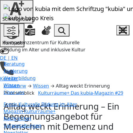
Zum Inhalt springen
Schrift­größe
Einstellungen und Hilfen
Inha
Suche
Kompetenzzentrum für Kulturelle
Kontrast
Bildung im Alter und inklusive Kultur
DE
|
EN
Beratung
Deutsch ist ausgewählt
Förderung
Weiterbildung
Kontakt
Wissen
kubia.nrw
→
Wissen
→
Alltag weckt Erinnerung
Über uns
Praxiseinblick
Kulturräume+ Das kubia-Magazin #29
Alltag weckt Erinnerung
– Ein
Fonds Kulturelle Bildung im Alter
Magazin Kulturräume+
Begegnungsangebot für
Nachrichten
Menschen mit Demenz und
Veranstaltungen
Newsletter