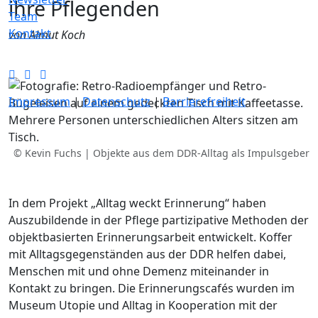
ihre Pflegenden
Team
Kontakt
von Almut Koch
Impressum
|
Datenschutz
|
Barrierefreiheit
© Kevin Fuchs | Objekte aus dem DDR-Alltag als Impulsgeber
In dem Projekt „Alltag weckt Erinnerung“ haben
Auszubildende in der Pflege partizipative Methoden der
objektbasierten Erinnerungsarbeit entwickelt. Koffer
mit Alltagsgegenständen aus der DDR helfen dabei,
Menschen mit und ohne Demenz miteinander in
Kontakt zu bringen. Die Erinnerungscafés wurden im
Museum Utopie und Alltag in Kooperation mit der