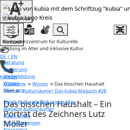
Zum Inhalt springen
Schrift­größe
Einstellungen und Hilfen
Inha
Suche
Kompetenzzentrum für Kulturelle
Kontrast
Bildung im Alter und inklusive Kultur
DE
|
EN
Beratung
Deutsch ist ausgewählt
Förderung
Weiterbildung
Kontakt
Wissen
kubia.nrw
→
Wissen
→
Das bisschen Haushalt
Über uns
Porträt
Kulturräume+ Das kubia-Magazin #28
Das bisschen Haushalt
– Ein
Fonds Kulturelle Bildung im Alter
Magazin Kulturräume+
Porträt des Zeichners Lutz
Nachrichten
Möller
Veranstaltungen
Newsletter