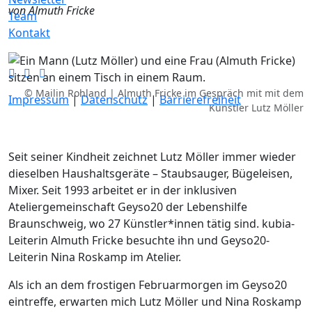
von Almuth Fricke
Team
Kontakt
© Mailin Rohland | Almuth Fricke im Gespräch mit mit dem
Impressum
|
Datenschutz
|
Barrierefreiheit
Künstler Lutz Möller
Seit seiner Kindheit zeichnet Lutz Möller immer wieder
dieselben Haushaltsgeräte – Staubsauger, Bügeleisen,
Mixer. Seit 1993 arbeitet er in der inklusiven
Ateliergemeinschaft Geyso20 der Lebenshilfe
Braunschweig, wo 27 Künstler*innen tätig sind. kubia-
Leiterin Almuth Fricke besuchte ihn und Geyso20-
Leiterin Nina Roskamp im Atelier.
Als ich an dem frostigen Februarmorgen im Geyso20
eintreffe, erwarten mich Lutz Möller und Nina Roskamp