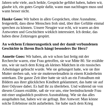
Jahren sehr viele, auch heikle, Gespräche geführt haben, haben wir,
glaube ich, ein gutes Gespür dafür, wann man nachfragen muss und
wann besser nicht.
Hauke Goos:
Wir haben in allen Gesprächen, ohne Ausnahme,
festgestellt, dass diese Menschen froh sind, über ihre Gefühle einmal
sprechen zu können. Unsere Neugier war echt, wir waren an den
Antworten und Geschichten wirklich interessiert. Ich denke, das
haben diese Zeitzeugen gespürt.
An welchem Erinnerungsstück und der damit verbundenen
Geschichte in Ihrem Buch hängt besonders Ihr Herz?
Annette Goos:
Wir haben, als wir schon fast fertig mit der
Recherche waren, eine Frau getroffen, sie war Mitte 80. Sie erzählte
uns, wie sie nach dem Krieg als kleines Mädchen in ein russisches
Arbeitslager gebracht wurde. Wie sie gehungert hatte, wie sie ihre
Mutter sterben sah, wie sie mutterseelenallein in einem Kinderheim
unterkam. Die ganze Zeit über hatte sie sich an ein Fotoalbum mit
Bildern aus ihrer glücklichen Kindheit geklammert, das hatte sie auf
ihrer Odyssee dabei. Es half ihr zu überleben. Und während sie von
diesem Grauen erzählte, saß sie vor uns, eine beeindruckende Frau
mit einer unglaublich positiven Ausstrahlung. Wie sie das alles
ausgehalten hat, haben wir sie gefragt. Ihre Antwort: Man könne
solche Erlebnisse nicht aufarbeiten. Sie habe nach dem Krieg