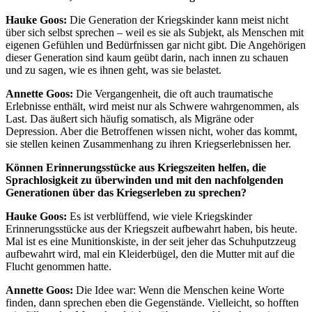
Hauke Goos:
Die Generation der Kriegskinder kann meist nicht
über sich selbst sprechen – weil es sie als Subjekt, als Menschen mit
eigenen Gefühlen und Bedürfnissen gar nicht gibt. Die Angehörigen
dieser Generation sind kaum geübt darin, nach innen zu schauen
und zu sagen, wie es ihnen geht, was sie belastet.
Annette Goos:
Die Vergangenheit, die oft auch traumatische
Erlebnisse enthält, wird meist nur als Schwere wahrgenommen, als
Last. Das äußert sich häufig somatisch, als Migräne oder
Depression. Aber die Betroffenen wissen nicht, woher das kommt,
sie stellen keinen Zusammenhang zu ihren Kriegserlebnissen her.
Können Erinnerungsstücke aus Kriegszeiten helfen, die
Sprachlosigkeit zu überwinden und mit den nachfolgenden
Generationen über das Kriegserleben zu sprechen?
Hauke Goos:
Es ist verblüffend, wie viele Kriegskinder
Erinnerungsstücke aus der Kriegszeit aufbewahrt haben, bis heute.
Mal ist es eine Munitionskiste, in der seit jeher das Schuhputzzeug
aufbewahrt wird, mal ein Kleiderbügel, den die Mutter mit auf die
Flucht genommen hatte.
Annette Goos:
Die Idee war: Wenn die Menschen keine Worte
finden, dann sprechen eben die Gegenstände. Vielleicht, so hofften