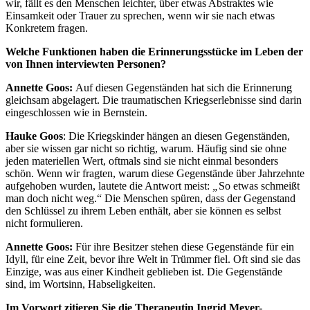
wir, fällt es den Menschen leichter, über etwas Abstraktes wie
Einsamkeit oder Trauer zu sprechen, wenn wir sie nach etwas
Konkretem fragen.
Welche Funktionen haben die Erinnerungsstücke im Leben der
von Ihnen interviewten Personen?
Annette Goos:
Auf diesen Gegenständen hat sich die Erinnerung
gleichsam abgelagert. Die traumatischen Kriegserlebnisse sind darin
eingeschlossen wie in Bernstein.
Hauke Goos
: Die Kriegskinder hängen an diesen Gegenständen,
aber sie wissen gar nicht so richtig, warum. Häufig sind sie ohne
jeden materiellen Wert, oftmals sind sie nicht einmal besonders
schön. Wenn wir fragten, warum diese Gegenstände über Jahrzehnte
aufgehoben wurden, lautete die Antwort meist:
„
So etwas schmeißt
man doch nicht weg.“ Die Menschen spüren, dass der Gegenstand
den Schlüssel zu ihrem Leben enthält, aber sie können es selbst
nicht formulieren.
Annette Goos:
Für ihre Besitzer stehen diese Gegenstände für ein
Idyll, für eine Zeit, bevor ihre Welt in Trümmer fiel. Oft sind sie das
Einzige, was aus einer Kindheit geblieben ist. Die Gegenstände
sind, im Wortsinn, Habseligkeiten.
Im Vorwort zitieren Sie die Therapeutin Ingrid Meyer-