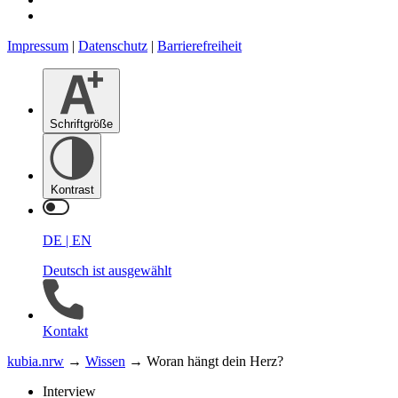
Impressum
|
Datenschutz
|
Barrierefreiheit
Schrift­größe
Kontrast
DE
|
EN
Deutsch ist ausgewählt
Kontakt
kubia.nrw
→
Wissen
→
Woran hängt dein Herz?
Interview