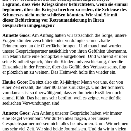
Legrand, dass viele Kriegskinder befürchteten, wenn sie einmal
begönnen, über die Kriegsschrecken zu reden, die Schleuse des
Schmerzes nicht mehr schließen könnten. Wie sind Sie mit
dieser Befürchtung vor Retraumatisierung in Ihren
Gesprächen umgegangen?
Annette
Goos:
Am Anfang hatten wir tatsächlich die Sorge, unsere
Fragen könnten verschüttete oder verdrängte schmerzhafte
Erinnerungen an die Oberfläche bringen. Und manchmal wurden
unsere Gesprächspartner tatsächlich von ihren Gefühlen übermannt.
Ein Mann hatte eine Schöpfkelle aufgehoben. Und während er über
seine Kindheit sprach, über die Kinderlandverschickung, über die
Einsamkeit in der Fremde, über das Gefühl des Verlassenseins, fing
er plötzlich an zu weinen. Das Heimweh holte ihn wieder ein.
Hauke Goos:
Da sitzt also ein 91-jähriger Mann vor uns, der von
einer Zeit erzählt, die über 80 Jahre zurückliegt. Und der Schmerz
von damals ist so überwältigend, dass er ihn beim Erzählen noch
einmal fühlt. Das hat uns sehr berührt, weil es zeigte, wie tief die
seelischen Verwundungen sind.
Annette Goos:
Am Anfang unserer Gespräche haben wir immer
eine Regel vereinbart: Wir dürfen alles fragen, aber unsere
Gesprächspartner müssen nicht alles beantworten. Und: Wir nehmen
uns sehr viel Zeit. Wir sind beide Journalisten. Und da wir in vielen