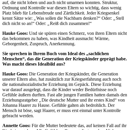
auf, die nicht loben und auch nicht umarmen konnten. Struktur,
Ordnung und Kontrolle war diesen Eltern so wichtig, dass wenig
Platz blieb für Lebensfreude und Zärtlichkeit. Jeder Kriegsenkel
kennt Sätze wie:
„
Was sollen die Nachbarn denken?“ Oder:
„
Stell
dich nicht so an!“ Oder:
„
Reiß dich zusammen!“
Hauke Goos:
Und sie spüren einen Schmerz, von ihren Eltern nicht
das bekommen zu haben, was Kindheit ausmacht: Wärme,
Geborgenheit, Zuspruch, Anerkennung.
Sie sprechen in Ihrem Buch vom Ideal des „sachlichen
Menschen“, das die Generation der Kriegskinder geprägt habe.
Was macht dieses Idealbild aus?
Hauke
Goos:
Die Generation der Kriegskinder, die Generation
unserer Eltern also, hat zusätzlich zur Kriegserfahrung auch noch
die nationalsozialistische Erziehung im Gepäck. Diese Erziehung
war darauf ausgelegt, dass die Kinder weder Bedürfnisse noch
Gefühle äußern durften. Fast alle jungen Familien hatten damals den
Erziehungsratgeber
„
Die deutsche Mutter und ihr erstes Kind“ von
Johanna Haarer zu Hause. Gefühle galten als bedrohlich. Der
Mensch ist böse, sagt Haarer, er muss erst einmal unter Kontrolle
gebracht werden.
Annette Goos:
Für die Mutter bedeutete das, auf keinen Fall auf ihr