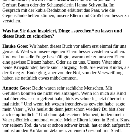
Gerhart Baum oder der Schauspielerin Hanna Schygulla. Im
Gespräch mit der kubia-Redaktion erläutert das Paar, wie die
Gegenstände helfen können, unsere Eltern und Großeltern besser zu
verstehen.
Was hat Sie dazu inspiriert, Dinge „sprechen“ zu lassen und
dieses Buch zu schreiben?
Hauke Goos:
Wir haben dieses Buch vor allem erst einmal für uns
gemacht. Weil wir unsere eigenen Eltern besser verstehen wollten.
Und weil uns die Frage beschäftigte, warum wir zu unseren Eltern
eine gewisse Distanz haben. Oder sie zu uns. Unsere Väter sind
beide Kriegskinder, beide sind Jahrgang 1938. Sie waren Kinder, als
der Krieg zu Ende ging, aber von der Not, von der Verzweiflung
haben sie natürlich etwas mitbekommen.
Annette Goos:
Beide waren sehr sachliche Menschen. Mit
Gefühlen konnten sie nicht viel anfangen. Wenn ich mich als Kind
mal über etwas sehr gefreut habe, hieß es schnell:
„
Jetzt übertreib
mal nicht.“ Und wenn ich wegen irgendetwas geweint habe, sagte
mein Vater:
„
Was heulst du denn jetzt schon wieder? Du bist aber
auch empfindlich.“ Und dann gab es einen Moment, in dem mein
Vater plötzlich emotional wurde. Meine Eltern lebten in Berlin. Kurz
vor seinem Tod, da war er schon schwer krank, hat er sich aufgerafft
und ist an den Ku’damm gefahren, zu einem Geschäft mit Steiff-