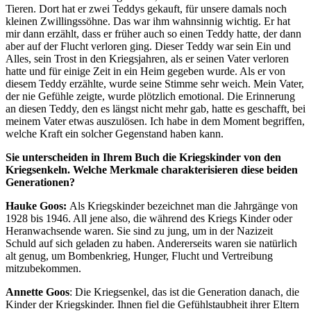
Tieren. Dort hat er zwei Teddys gekauft, für unsere damals noch
kleinen Zwillingssöhne. Das war ihm wahnsinnig wichtig. Er hat
mir dann erzählt, dass er früher auch so einen Teddy hatte, der dann
aber auf der Flucht verloren ging. Dieser Teddy war sein Ein und
Alles, sein Trost in den Kriegsjahren, als er seinen Vater verloren
hatte und für einige Zeit in ein Heim gegeben wurde. Als er von
diesem Teddy erzählte, wurde seine Stimme sehr weich. Mein Vater,
der nie Gefühle zeigte, wurde plötzlich emotional. Die Erinnerung
an diesen Teddy, den es längst nicht mehr gab, hatte es geschafft, bei
meinem Vater etwas auszulösen. Ich habe in dem Moment begriffen,
welche Kraft ein solcher Gegenstand haben kann.
Sie unterscheiden in Ihrem Buch die Kriegskinder von den
Kriegsenkeln. Welche Merkmale charakterisieren diese beiden
Generationen?
Hauke Goos:
Als Kriegskinder bezeichnet man die Jahrgänge von
1928 bis 1946. All jene also, die während des Kriegs Kinder oder
Heranwachsende waren. Sie sind zu jung, um in der Nazizeit
Schuld auf sich geladen zu haben. Andererseits waren sie natürlich
alt genug, um Bombenkrieg, Hunger, Flucht und Vertreibung
mitzubekommen.
Annette Goos
: Die Kriegsenkel, das ist die Generation danach, die
Kinder der Kriegskinder. Ihnen fiel die Gefühlstaubheit ihrer Eltern